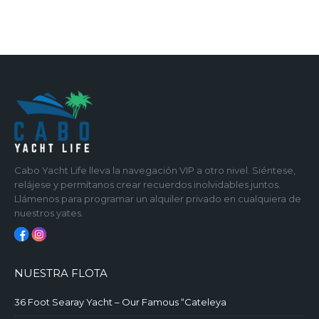
Cabo Yacht Life lleva la navegación VIP a otro nivel. Siéntese,
relájese y permítanos crear recuerdos inolvidables juntos.
Llámenos para programar un alquiler privado en cualquiera de
nuestros yates.
NUESTRA FLOTA
36 Foot Searay Yacht – Our Famous “Cateleya