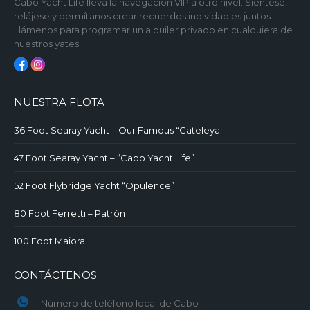
Cabo Yacht Life lleva la navegación VIP a otro nivel. Siéntese,
relájese y permítanos crear recuerdos inolvidables juntos.
Llámenos para programar un alquiler privado en cualquiera de
nuestros yates.
NUESTRA FLOTA
36 Foot Searay Yacht – Our Famous “Cateleya
47 Foot Searay Yacht – “Cabo Yacht Life”
52 Foot Flybridge Yacht “Opulence”
80 Foot Ferretti – Patrón
100 Foot Maiora
CONTÁCTENOS
Número de teléfono local de Cabo