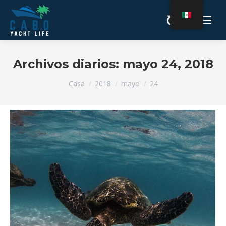
Archivos diarios:
mayo 24, 2018
Estás aquí:
Casa
2018
mayo
24